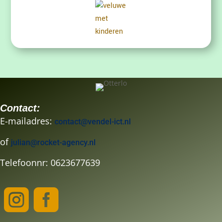
Contact:
E-mailadres:
contact@vendel-ict.nl
of
julian@rocket-agency.nl
Telefoonnr: 0623677639

