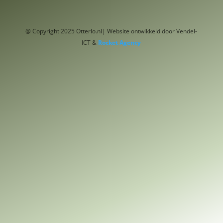
@ Copyright 2025 Otterlo.nl| Website ontwikkeld door Vendel-
ICT &
Rocket Agency